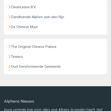
CleanLease B.V.
Zandhandel Alphen aan den Rijn
De Chinese Muur
The Original Chinese Palace
Texaco
Oud Gereformeerde Gemeente
Alphens Nieuws
Jouw centrale hub voor alles wat Alhens te bieden heeft. Het