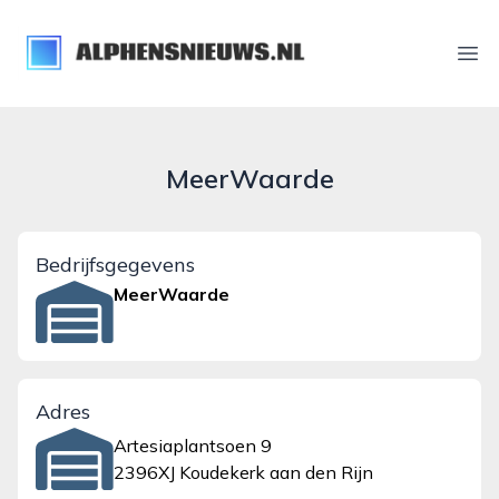
alphensnieuws.nl
Ope
MeerWaarde
Bedrijfsgegevens
MeerWaarde
Adres
Artesiaplantsoen 9
2396XJ Koudekerk aan den Rijn