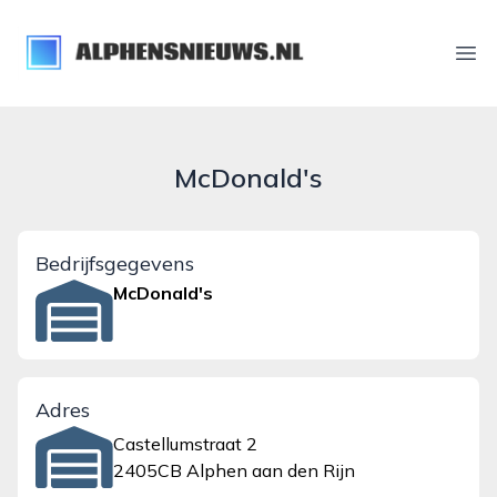
alphensnieuws.nl
Ope
McDonald's
Bedrijfsgegevens
McDonald's
Adres
Castellumstraat 2
2405CB Alphen aan den Rijn