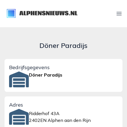
alphensnieuws.nl
Ope
Döner Paradijs
Bedrijfsgegevens
Döner Paradijs
Adres
Ridderhof 43A
2402EN Alphen aan den Rijn