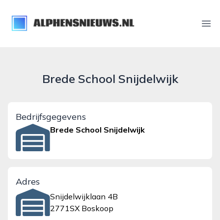
alphensnieuws.nl
Ope
Brede School Snijdelwijk
Bedrijfsgegevens
Brede School Snijdelwijk
Adres
Snijdelwijklaan 4B
2771SX Boskoop