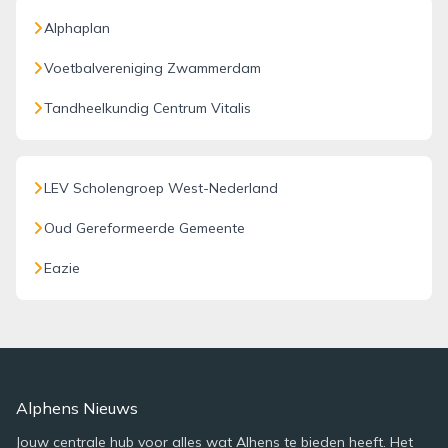
Alphaplan
Voetbalvereniging Zwammerdam
Tandheelkundig Centrum Vitalis
LEV Scholengroep West-Nederland
Oud Gereformeerde Gemeente
Eazie
Alphens Nieuws
Jouw centrale hub voor alles wat Alhens te bieden heeft. Het