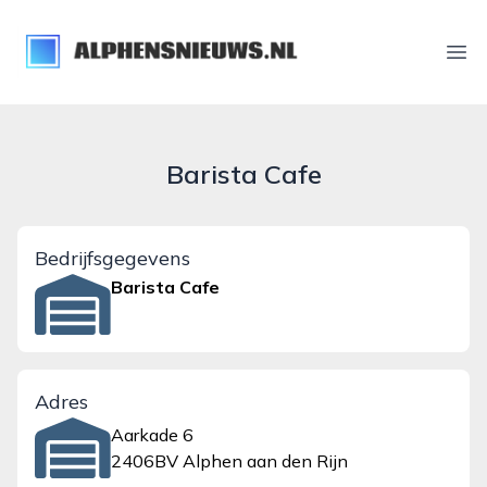
alphensnieuws.nl
Ope
Barista Cafe
Bedrijfsgegevens
Barista Cafe
Adres
Aarkade 6
2406BV Alphen aan den Rijn