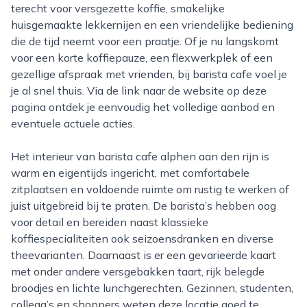
terecht voor versgezette koffie, smakelijke
huisgemaakte lekkernijen en een vriendelijke bediening
die de tijd neemt voor een praatje. Of je nu langskomt
voor een korte koffiepauze, een flexwerkplek of een
gezellige afspraak met vrienden, bij barista cafe voel je
je al snel thuis. Via de link naar de website op deze
pagina ontdek je eenvoudig het volledige aanbod en
eventuele actuele acties.
Het interieur van barista cafe alphen aan den rijn is
warm en eigentijds ingericht, met comfortabele
zitplaatsen en voldoende ruimte om rustig te werken of
juist uitgebreid bij te praten. De barista’s hebben oog
voor detail en bereiden naast klassieke
koffiespecialiteiten ook seizoensdranken en diverse
theevarianten. Daarnaast is er een gevarieerde kaart
met onder andere versgebakken taart, rijk belegde
broodjes en lichte lunchgerechten. Gezinnen, studenten,
collega’s en shoppers weten deze locatie goed te